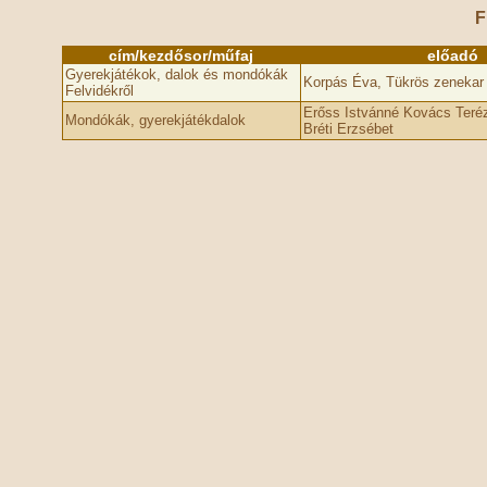
F
cím/kezdősor/műfaj
előadó
Gyerekjátékok, dalok és mondókák
Korpás Éva, Tükrös zenekar
Felvidékről
Erőss Istvánné Kovács Teréz
Mondókák, gyerekjátékdalok
Bréti Erzsébet