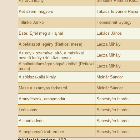
Az árva leány
Benedek Péterné Kósa
Két szem mogyoró
Takács Istvánné Rajna 
Tillinkó Jankó
Hebenstreit György
Este, Éjfél meg a Hajnal
Lukács János
A befalazott legény (Rétközi mese)
Lacza Mihály
Az egyik szemével síró, a másikkal
Lacza Mihály
nevető király (Rétközi mese)
A halhatatlanságra vágyó királyfi (Rétközi
Lacza Mihály
mese)
A zöldszakállú király
Molnár Sándor
Mese a szárnyas farkasról
Molnár Sándor
Aranyfészek, aranymadár
Sebestyén István
Leánlopás
Sebestyén István
A csorba leán
Sebestyén István
A megbornyúdzott ember
Sebestyén István