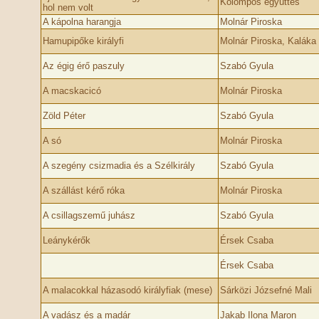
Kolompos együttes
hol nem volt
A kápolna harangja
Molnár Piroska
Hamupipőke királyfi
Molnár Piroska, Kaláka
Az égig érő paszuly
Szabó Gyula
A macskacicó
Molnár Piroska
Zöld Péter
Szabó Gyula
A só
Molnár Piroska
A szegény csizmadia és a Szélkirály
Szabó Gyula
A szállást kérő róka
Molnár Piroska
A csillagszemű juhász
Szabó Gyula
Leánykérők
Érsek Csaba
Érsek Csaba
A malacokkal házasodó királyfiak (mese)
Sárközi Józsefné Mali
A vadász és a madár
Jakab Ilona Maron