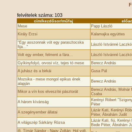
F
felvételek száma: 103
cím/kezdősor/műfaj
előa
Mese
Papp László
Király Erzsi
Kalamajka együttes
"Egy asszonnak vót egy parasztocska
László Istvánné Laczkó
fija…"
Volt egy ember, felment a fára…
László Istvánné Laczkó
Gyíkinyfolyó, orvosi víz, tejes tó mese
Berecz András
A juhász és a birkái
Gusa Pál
Mozsika - mese mongol epikus ének
Berecz András
alapján
Berecz András, Molnár 
Mikor a vín kos elveszíté pásztorát
Csaba
Kerényi Róbert "Szigony
A három kívánság
Péter
Lázár Kati, Kerényi Rób
A szegényember állatai
Péter, Ábrahám Judit
Lázár Kati, fiú, Kerényi
A világszép Sárkány Rózsa
Bede Péter, Ábrahám Ju
ifj. Tímár Sándor - Nagy Zoltán: Hol volt,