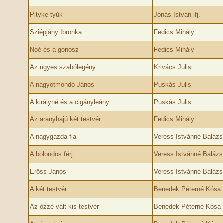
Pityke tyúk
Jónás István ifj.
Sziépjány Ibronka
Fedics Mihály
Noé és a gonosz
Fedics Mihály
Az ügyes szabólegény
Krivács Julis
A nagyotmondó János
Puskás Julis
A királyné és a cigányleány
Puskás Julis
Az aranyhajú két testvér
Fedics Mihály
A nagygazda fia
Veress Istvánné Balázs
A bolondos férj
Veress Istvánné Balázs
Erőss János
Veress Istvánné Balázs
A két testvér
Benedek Péterné Kósa
Az őzzé vált kis testvér
Benedek Péterné Kósa