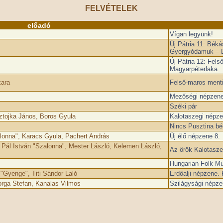
FELVÉTELEK
előadó
Vígan legyünk!
Új Pátria 11: Bék
Gyergyódamuk – 
Új Pátria 12: Fel
Magyarpéterlaka
kara
Felső-maros menti
Mezőségi népzene
Széki pár
ztojka János, Boros Gyula
Kalotaszegi népzen
Nincs Pusztina b
lonna", Karacs Gyula, Pachert András
Új élő népzene 8.
 Pál István "Szalonna", Mester László, Kelemen László,
Az örök Kalotasze
Hungarian Folk Mu
 "Gyenge", Titi Sándor Laló
Erdőalji népzene. 
orga Stefan, Kanalas Vilmos
Szilágysági népz