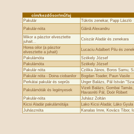
cím/kezdősor/műfaj
Pakulár
Tükrös zenekar, Papp László
Pakulár-nóta
Găină Alexandru
Mikor a pásztor elvesztette
Csiszár Aladár és zenekara
juhait...
Horea oilor (a pásztor
Lucaciu Adalbert Pilu és zene
elvesztette a juhait)
Pakulárnóta
Székely József
Pakulárnóta
Székely József
Pakulár nóta
Czilika János, Boros Samu, S
Pakulár nóta - Doina ciobanilor
Bogdan Toader, Paun Vasile
Perkátai pakulár és seprűs
Unger Balázs, Pál István "Sza
Vizeli Balázs, Gombai Tamás,
Pakulárnóták és legényesek
Havasréti Pál, Doór Róbert
Pakulár-nóta
Juhász Zoltán
Kicsi Aladár pakulárnótája
Lako Kicsi Aladár, Láko Gyula
Juhásznóta
Kanalas Imre, Kovács Tibor, I