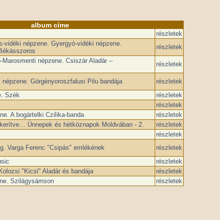
album címe
részletek
ás-vidéki népzene. Gyergyó-vidéki népzene.
részletek
Békásszoros
ső-Marosmenti népzene. Csiszár Aladár –
részletek
 népzene. Görgényoroszfalusi Pilu bandája
részletek
. Szék
részletek
részletek
e. A bogártelki Czilika-banda
részletek
ékerítve… Ünnepek és hétköznapok Moldvában - 2.
részletek
részletek
g. Varga Ferenc "Csipás" emlékének
részletek
sic
részletek
Kolozsi "Kicsi" Aladár és bandája
részletek
ene. Szilágysámson
részletek