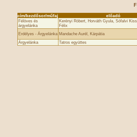
F
cím/kezdősor/műfaj
előadó
Félöves és
Kerényi Róbert, Horváth Gyula, Sófalvi Ki
árgyelánka
Félix
Erdélyes - Árgyelánka
Mandache Aurél, Kárpátia
Árgyelánka
Tatros együttes