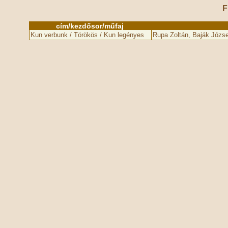
F
cím/kezdősor/műfaj
Kun verbunk / Törökös / Kun legényes
Rupa Zoltán, Baják Józse