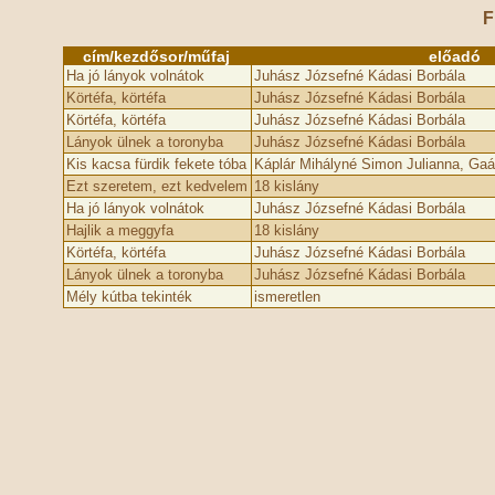
F
cím/kezdősor/műfaj
előadó
Ha jó lányok volnátok
Juhász Józsefné Kádasi Borbála
Körtéfa, körtéfa
Juhász Józsefné Kádasi Borbála
Körtéfa, körtéfa
Juhász Józsefné Kádasi Borbála
Lányok ülnek a toronyba
Juhász Józsefné Kádasi Borbála
Kis kacsa fürdik fekete tóba
Káplár Mihályné Simon Julianna, Gaá
Ezt szeretem, ezt kedvelem
18 kislány
Ha jó lányok volnátok
Juhász Józsefné Kádasi Borbála
Hajlik a meggyfa
18 kislány
Körtéfa, körtéfa
Juhász Józsefné Kádasi Borbála
Lányok ülnek a toronyba
Juhász Józsefné Kádasi Borbála
Mély kútba tekinték
ismeretlen