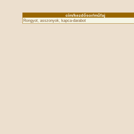
cím/kezdősor/műfaj
Rongyot, asszonyok, kapca-darabot