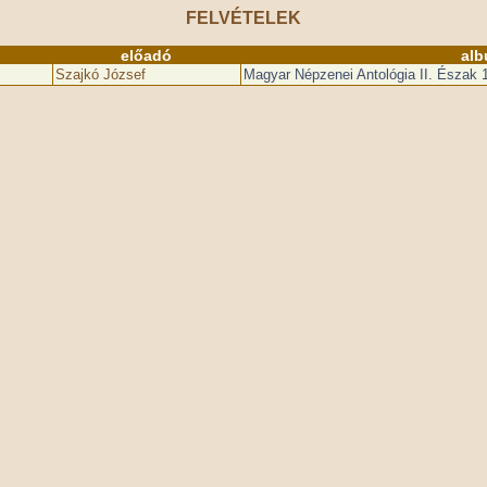
FELVÉTELEK
előadó
alb
Szajkó József
Magyar Népzenei Antológia II. Észak 1