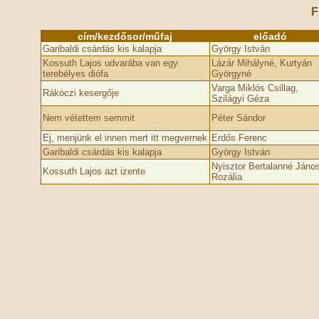
F
cím/kezdősor/műfaj
előadó
Garibaldi csárdás kis kalapja
György István
Kossuth Lajos udvarába van egy
Lázár Mihályné, Kurtyán
terebélyes diófa
Györgyné
Varga Miklós Csillag,
Rákóczi kesergője
Szilágyi Géza
Nem vétettem semmit
Péter Sándor
Ej, menjünk el innen mert itt megvernek
Erdős Ferenc
Garibaldi csárdás kis kalapja
György István
Nyisztor Bertalanné Jáno
Kossuth Lajos azt izente
Rozália