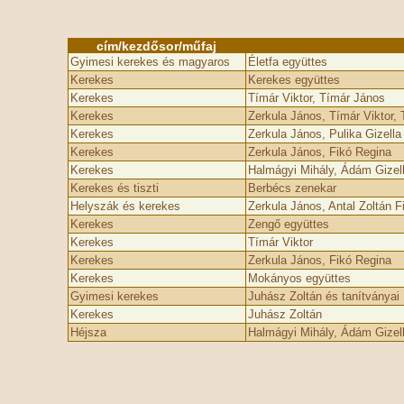
cím/kezdősor/műfaj
Gyimesi kerekes és magyaros
Életfa együttes
Kerekes
Kerekes együttes
Kerekes
Tímár Viktor, Tímár János
Kerekes
Zerkula János, Tímár Viktor,
Kerekes
Zerkula János, Pulika Gizella
Kerekes
Zerkula János, Fikó Regina
Kerekes
Halmágyi Mihály, Ádám Gizel
Kerekes és tiszti
Berbécs zenekar
Helyszák és kerekes
Zerkula János, Antal Zoltán F
Kerekes
Zengő együttes
Kerekes
Tímár Viktor
Kerekes
Zerkula János, Fikó Regina
Kerekes
Mokányos együttes
Gyimesi kerekes
Juhász Zoltán és tanítványai
Kerekes
Juhász Zoltán
Héjsza
Halmágyi Mihály, Ádám Gizel