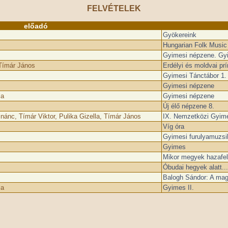
FELVÉTELEK
előadó
Gyökereink
Hungarian Folk Music
Gyimesi népzene. Gy
 Tímár János
Erdélyi és moldvai pr
Gyimesi Tánctábor 1.
Gyimesi népzene
la
Gyimesi népzene
Új élő népzene 8.
inánc, Tímár Viktor, Pulika Gizella, Tímár János
IX. Nemzetközi Gyime
Víg óra
Gyimesi furulyamuzsik
Gyimes
Mikor megyek hazafel
Óbudai hegyek alatt...
Balogh Sándor: A magy
la
Gyimes II.