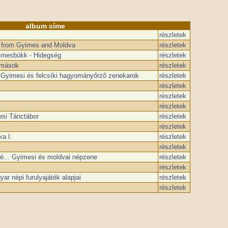
album címe
részletek
 from Gyimes and Moldva
részletek
imesbükk - Hidegség
részletek
ímások
részletek
 Gyimesi és felcsíki hagyományőrző zenekarok
részletek
részletek
részletek
részletek
si Tánctábor
részletek
részletek
a I.
részletek
részletek
é... Gyimesi és moldvai népzene
részletek
részletek
ar népi furulyajáték alapjai
részletek
részletek