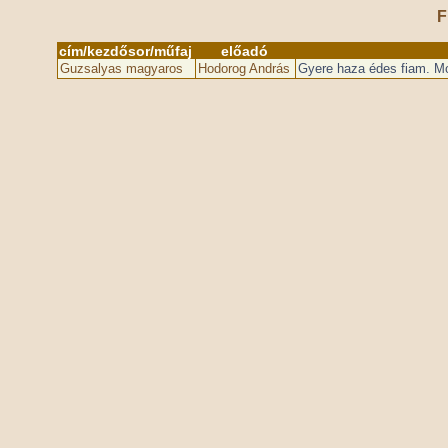
F
cím/kezdősor/műfaj
előadó
Guzsalyas magyaros
Hodorog András
Gyere haza édes fiam. Mol