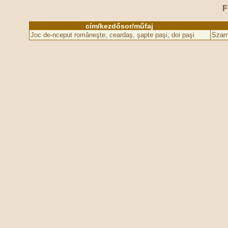
F
cím/kezdősor/műfaj
Joc de-nceput româneşte, ceardaş, şapte paşi, doi paşi
Szam