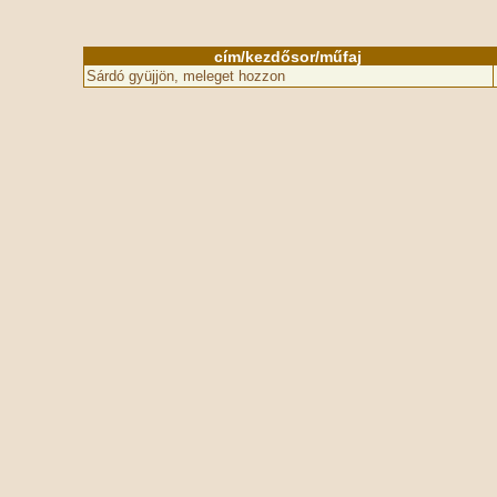
cím/kezdősor/műfaj
Sárdó gyüjjön, meleget hozzon