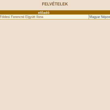
FELVÉTELEK
előadó
Földesi Ferencné Elgyütt Ilona
Magyar Népzene