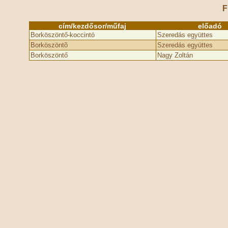
F
cím/kezdősor/műfaj
előadó
Borköszöntő-koccintó
Szeredás együttes
Borköszöntõ
Szeredás együttes
Borköszöntő
Nagy Zoltán