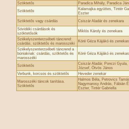
Szöktetős
Paradica Mihály, Paradica Jáno
Kalamajka együttes, Tintér Gab
Szöktetős
Eszter
Szöktetős vagy csárdás
Csiszár Aladár és zenekara
Sóvidéki csárdások és
Miklós Károly és zenekara
szöktetősök
Székelyszenterzsébeti táncrend:
Kóré Géza Kájákó és zenekar
csárdás, szöktetős és marosszéki
Székelyszenterzsébeti táncrend a
búniaknak: csárdás, szöktetős és
Kóré Géza Kájákó és zenekar
marosszéki
Csiszár Aladár, Ponczi Gyula,
Szöktetős
József, Ötvös János
Verbunk, korcsos és szöktetős
Heveder zenekar
Halmos Béla, Petrovics Tamás
Marosszéki táncok tanítása.
Nagymarosy András, Fábián Év
Szöktetős
Eszter, Tintér Gabriella