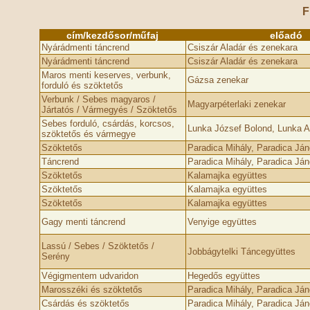
F
cím/kezdősor/műfaj
előadó
Nyárádmenti táncrend
Csiszár Aladár és zenekara
Nyárádmenti táncrend
Csiszár Aladár és zenekara
Maros menti keserves, verbunk,
Gázsa zenekar
forduló és szöktetős
Verbunk / Sebes magyaros /
Magyarpéterlaki zenekar
Jártatós / Vármegyés / Szöktetős
Sebes forduló, csárdás, korcsos,
Lunka József Bolond, Lunka Al
szöktetős és vármegye
Szöktetős
Paradica Mihály, Paradica Já
Táncrend
Paradica Mihály, Paradica Já
Szöktetős
Kalamajka együttes
Szöktetős
Kalamajka együttes
Szöktetős
Kalamajka együttes
Gagy menti táncrend
Venyige együttes
Lassú / Sebes / Szöktetős /
Jobbágytelki Táncegyüttes
Serény
Végigmentem udvaridon
Hegedős együttes
Marosszéki és szöktetős
Paradica Mihály, Paradica Jáno
Csárdás és szöktetős
Paradica Mihály, Paradica Jáno