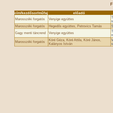
F
cím/kezdősor/műfaj
előadó
T
Marosszéki forgatós
Venyige együttes
s
Marosszéki forgatós
Hegedős együttes, Petrovics Tamás
S
T
Gagy menti táncrend
Venyige együttes
n
Kóré Géza, Kóré Attila, Kóré János,
V
Marosszéki forgatós
Kalányos István
s