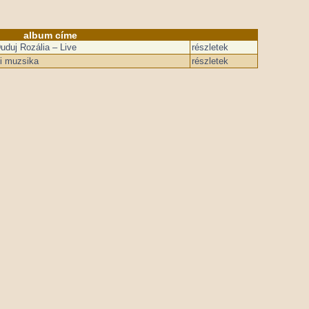
album címe
duj Rozália – Live
részletek
i muzsika
részletek