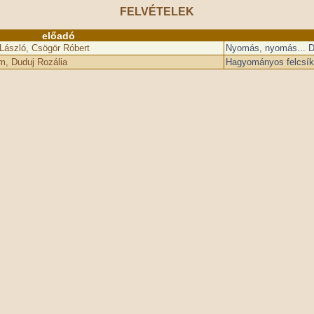
FELVÉTELEK
előadó
László, Csögör Róbert
Nyomás, nyomás... Du
m, Duduj Rozália
Hagyományos felcsík