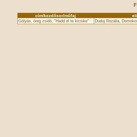
F
cím/kezdősor/műfaj
el
Gólyás, öreg zsidó, "Hadd el te kicsike"
Duduj Rozália, Domokos