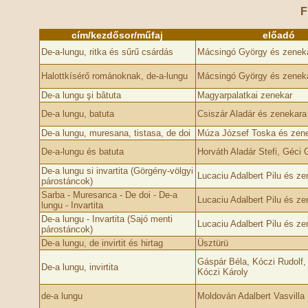
F
cím/kezdősor/műfaj
előadó
De-a-lungu, ritka és sűrű csárdás
Mácsingó György és zenek
Halottkísérő románoknak, de-a-lungu
Mácsingó György és zenek
De-a lungu şi bâtuta
Magyarpalatkai zenekar
De-a lungu, batuta
Csiszár Aladár és zenekara
De-a lungu, muresana, tistasa, de doi
Múza József Toska és zen
De-a-lungu és batuta
Horváth Aladár Stefi, Géci 
De-a lungu si invartita (Görgény-völgyi
Lucaciu Adalbert Pilu és ze
párostáncok)
Sarba - Muresanca - De doi - De-a
Lucaciu Adalbert Pilu és ze
lungu - Invartita
De-a lungu - Invartita (Sajó menti
Lucaciu Adalbert Pilu és ze
párostáncok)
De-a lungu, de invirtit és hirtag
Üsztürü
Gáspár Béla, Kóczi Rudolf,
De-a lungu, invirtita
Kóczi Károly
de-a lungu
Moldován Adalbert Vasvilla