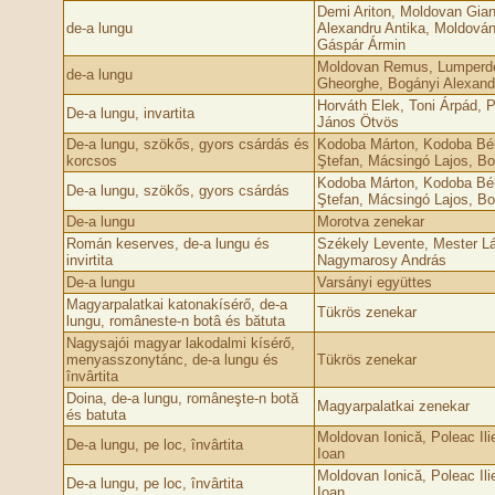
Demi Ariton, Moldovan Giani
de-a lungu
Alexandru Antika, Moldován
Gáspár Ármin
Moldovan Remus, Lumperd
de-a lungu
Gheorghe, Bogányi Alexand
Horváth Elek, Toni Árpád, 
De-a lungu, invartita
János Ötvös
De-a lungu, szökős, gyors csárdás és
Kodoba Márton, Kodoba Bé
korcsos
Ştefan, Mácsingó Lajos, Bol
Kodoba Márton, Kodoba Bé
De-a lungu, szökős, gyors csárdás
Ştefan, Mácsingó Lajos, Bol
De-a lungu
Morotva zenekar
Román keserves, de-a lungu és
Székely Levente, Mester Lá
invirtita
Nagymarosy András
De-a lungu
Varsányi együttes
Magyarpalatkai katonakísérő, de-a
Tükrös zenekar
lungu, româneste-n botâ és bătuta
Nagysajói magyar lakodalmi kísérő,
menyasszonytánc, de-a lungu és
Tükrös zenekar
învârtita
Doina, de-a lungu, româneşte-n botă
Magyarpalatkai zenekar
és batuta
Moldovan Ionică, Poleac Ili
De-a lungu, pe loc, învârtita
Ioan
Moldovan Ionică, Poleac Ili
De-a lungu, pe loc, învârtita
Ioan