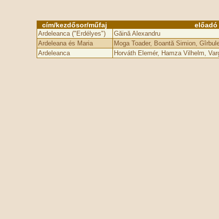
cím/kezdősor/műfaj
előadó
Ardeleanca ("Erdélyes")
Găină Alexandru
Ardeleana és Maria
Moga Toader, Boantă Simion, Gîrbule
Ardeleanca
Horváth Elemér, Hamza Vilhelm, Var