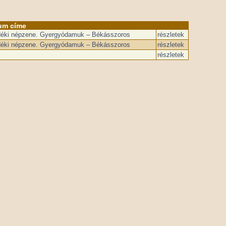
um címe
vidéki népzene. Gyergyódamuk – Békásszoros
részletek
vidéki népzene. Gyergyódamuk – Békásszoros
részletek
részletek