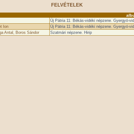
FELVÉTELEK
alb
Új Pátria 11: Békás-vidéki népzene. Gyergyó-
t Ion
Új Pátria 11: Békás-vidéki népzene. Gyergyó-
ga Antal, Boros Sándor
Szatmári népzene. Hirip