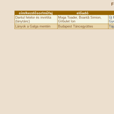
F
cím/kezdősor/műfaj
előadó
Dantul fetelor és invirtita
Moga Toader, Boantă Simion,
Új 
(lánytánc)
Gîrbulet Ion
Gy
Lányok a Galga mentén
Budapest Táncegyüttes
Táj