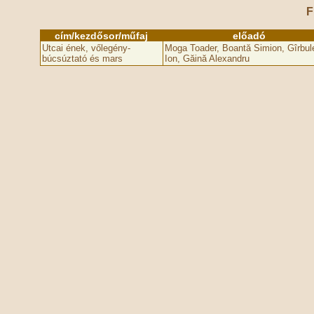
F
cím/kezdősor/műfaj
előadó
Utcai ének, vőlegény-
Moga Toader, Boantă Simion, Gîrbul
búcsúztató és mars
Ion, Găină Alexandru