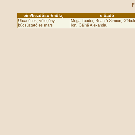
F
cím/kezdősor/műfaj
előadó
Utcai ének, vőlegény-
Moga Toader, Boantă Simion, Gîrbul
búcsúztató és mars
Ion, Găină Alexandru