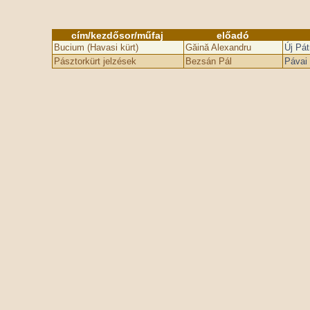
cím/kezdősor/műfaj
előadó
Bucium (Havasi kürt)
Găină Alexandru
Új Pá
Pásztorkürt jelzések
Bezsán Pál
Pávai 