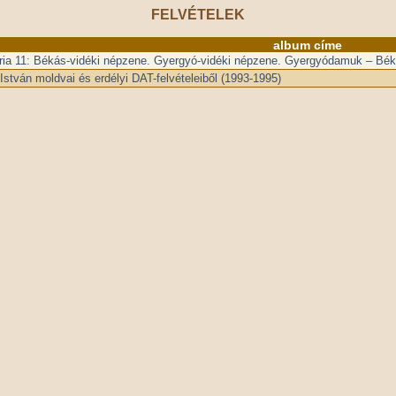
FELVÉTELEK
album címe
tria 11: Békás-vidéki népzene. Gyergyó-vidéki népzene. Gyergyódamuk – Bé
István moldvai és erdélyi DAT-felvételeiből (1993-1995)