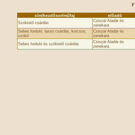
F
cím/kezdősor/műfaj
előadó
Csiszár Aladár és
Szöktető csárdás
zenekara
Sebes forduló, lassú csárdás, korcsos,
Csiszár Aladár és
szökő
zenekara
Csiszár Aladár és
Sebes forduló és szöktető csárdás
zenekara