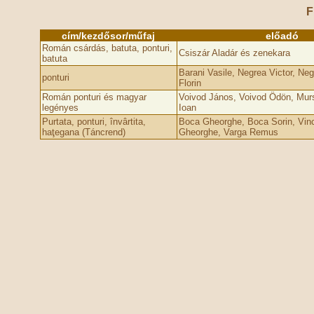
F
cím/kezdősor/műfaj
előadó
Román csárdás, batuta, ponturi,
Csiszár Aladár és zenekara
batuta
Barani Vasile, Negrea Victor, Neg
ponturi
Florin
Román ponturi és magyar
Voivod János, Voivod Ödön, Murs
legényes
Ioan
Purtata, ponturi, învârtita,
Boca Gheorghe, Boca Sorin, Vinc
haţegana (Táncrend)
Gheorghe, Varga Remus