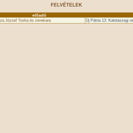
FELVÉTELEK
előadó
za József Toska és zenekara
Új Pátria 13: Kalotaszegi 