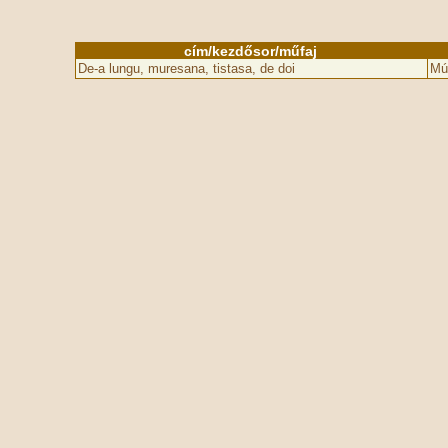
cím/kezdősor/műfaj
De-a lungu, muresana, tistasa, de doi
Mú