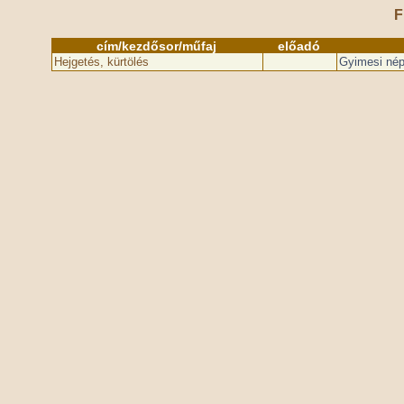
F
cím/kezdősor/műfaj
előadó
Hejgetés, kürtölés
Gyimesi nép