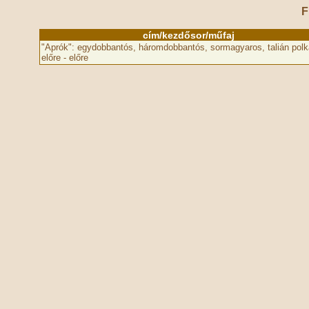
F
cím/kezdősor/műfaj
"Aprók": egydobbantós, háromdobbantós, sormagyaros, talián polk
előre - előre