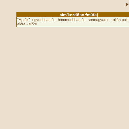
F
cím/kezdősor/műfaj
"Aprók": egydobbantós, háromdobbantós, sormagyaros, talián polk
előre - előre