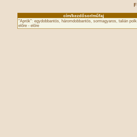
F
cím/kezdősor/műfaj
"Aprók": egydobbantós, háromdobbantós, sormagyaros, talián polk
előre - előre