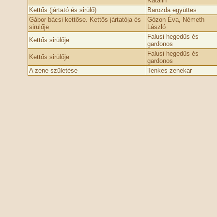
Katalin
Kettős (jártató és sirülő)
Barozda együttes
Gábor bácsi kettőse. Kettős jártatója és
Gózon Éva, Németh
sirülője
László
Falusi hegedűs és
Kettős sirülője
gardonos
Falusi hegedűs és
Kettős sirülője
gardonos
A zene születése
Tenkes zenekar