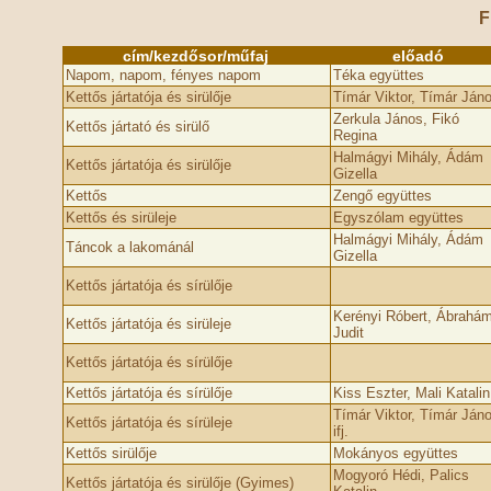
F
cím/kezdősor/műfaj
előadó
Napom, napom, fényes napom
Téka együttes
Kettős jártatója és sirülője
Tímár Viktor, Tímár Ján
Zerkula János, Fikó
Kettős jártató és sirülő
Regina
Halmágyi Mihály, Ádám
Kettős jártatója és sirülője
Gizella
Kettős
Zengő együttes
Kettős és sirüleje
Egyszólam együttes
Halmágyi Mihály, Ádám
Táncok a lakománál
Gizella
Kettős jártatója és sírülője
Kerényi Róbert, Ábrahá
Kettős jártatója és sirüleje
Judit
Kettős jártatója és sírülője
Kettős jártatója és sírülője
Kiss Eszter, Mali Katalin
Tímár Viktor, Tímár Ján
Kettős jártatója és sírüleje
ifj.
Kettős sirülője
Mokányos együttes
Mogyoró Hédi, Palics
Kettős jártatója és sirülője (Gyimes)