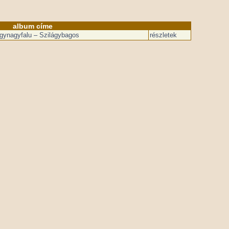
album címe
ágynagyfalu – Szilágybagos
részletek