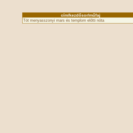
cím/kezdősor/műfaj
Tót menyasszonyi mars és templom előtti nóta