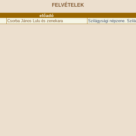
FELVÉTELEK
előadó
Csorba János Lulu és zenekara
Szilágysági népzene. Szil