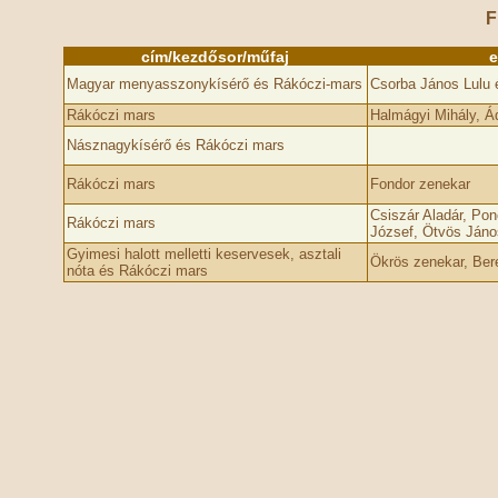
F
cím/kezdősor/műfaj
e
Magyar menyasszonykísérő és Rákóczi-mars
Csorba János Lulu 
Rákóczi mars
Halmágyi Mihály, Á
Násznagykísérő és Rákóczi mars
Rákóczi mars
Fondor zenekar
Csiszár Aladár, Pon
Rákóczi mars
József, Ötvös Jáno
Gyimesi halott melletti keservesek, asztali
Ökrös zenekar, Ber
nóta és Rákóczi mars