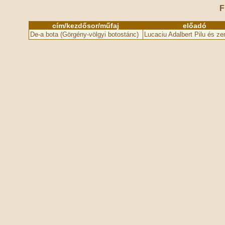
F
cím/kezdősor/műfaj
előadó
De-a bota (Görgény-völgyi botostánc)
Lucaciu Adalbert Pilu és ze