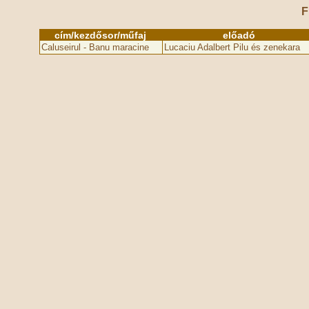
F
cím/kezdősor/műfaj
előadó
Caluseirul - Banu maracine
Lucaciu Adalbert Pilu és zenekara