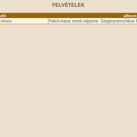
FELVÉTELEK
adó
album
enekara
Felső-maros menti népzene. Görgényoroszfalusi P