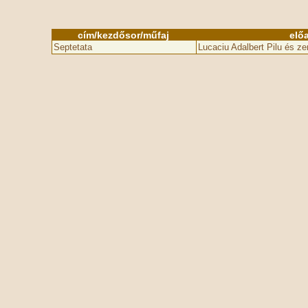
cím/kezdősor/műfaj
elő
Septetata
Lucaciu Adalbert Pilu és z