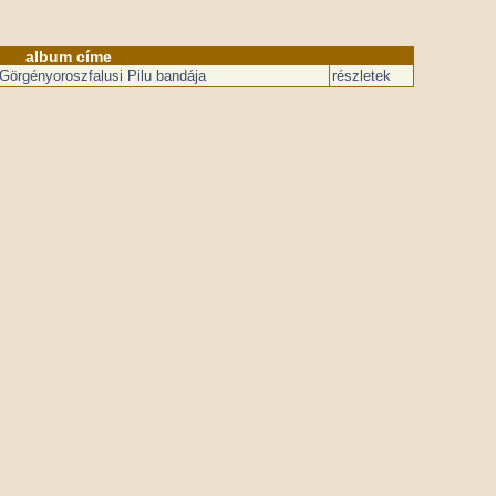
album címe
Görgényoroszfalusi Pilu bandája
részletek