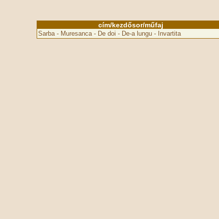
cím/kezdősor/műfaj
Sarba - Muresanca - De doi - De-a lungu - Invartita