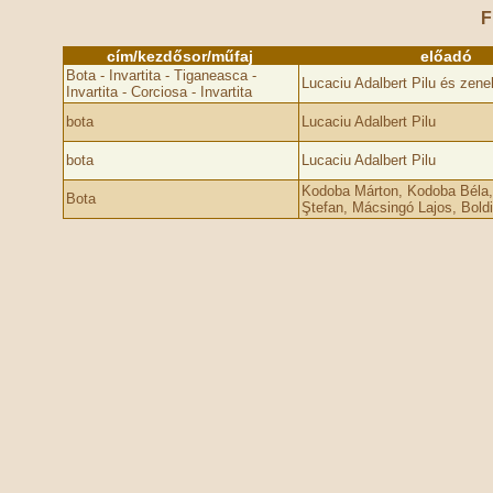
F
cím/kezdősor/műfaj
előadó
Bota - Invartita - Tiganeasca -
Lucaciu Adalbert Pilu és zene
Invartita - Corciosa - Invartita
bota
Lucaciu Adalbert Pilu
bota
Lucaciu Adalbert Pilu
Kodoba Márton, Kodoba Béla
Bota
Ştefan, Mácsingó Lajos, Boldi