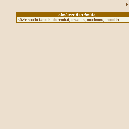
F
cím/kezdősor/műfaj
Kővár-vidéki táncok: de araduit, invartita, ardeleana, tropotita