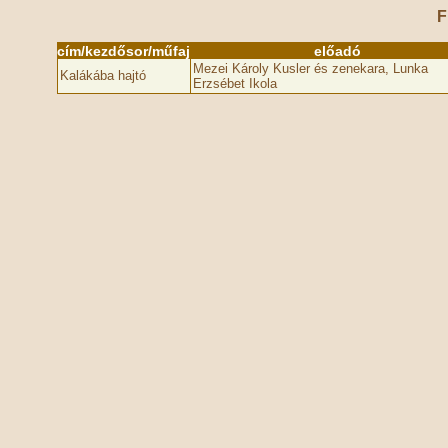
F
cím/kezdősor/műfaj
előadó
Mezei Károly Kusler és zenekara, Lunka
Kalákába hajtó
Erzsébet Ikola