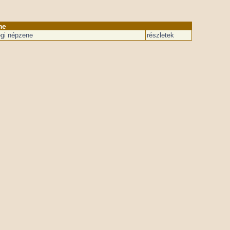
me
gi népzene
részletek