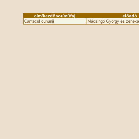
cím/kezdősor/műfaj
előadó
Cantecul cununii
Mácsingó György és zeneka