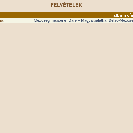
FELVÉTELEK
album cí
ra
Mezőségi népzene. Báré – Magyarpalatka. Belső-Mezősé