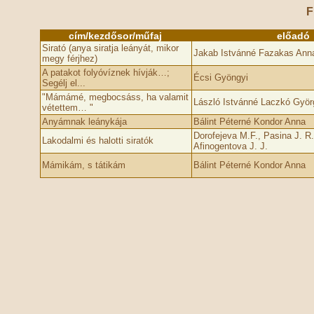
F
cím/kezdősor/műfaj
előadó
Sirató (anya siratja leányát, mikor
Jakab Istvánné Fazakas Ann
megy férjhez)
A patakot folyóvíznek hívják…;
Écsi Gyöngyi
Segélj el...
"Mámámé, megbocsáss, ha valamit
László Istvánné Laczkó Györ
vétettem… "
Anyámnak leánykája
Bálint Péterné Kondor Anna
Dorofejeva M.F., Pasina J. R
Lakodalmi és halotti siratók
Afinogentova J. J.
Mámikám, s tátikám
Bálint Péterné Kondor Anna