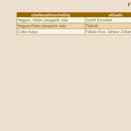
F
cím/kezdősor/műfaj
előadó
Hegyen, földön járogatok vala
Györfi Erzsébet
Hegyen-főden járogatok vala
Tátikák
Csiba kutya
Fábián Éva, Juhász Zoltá