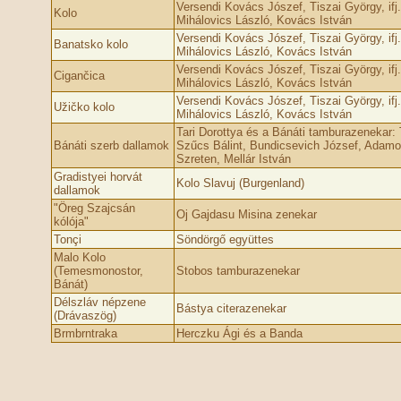
Versendi Kovács Jószef, Tiszai György, ifj
Kolo
Mihálovics László, Kovács István
Versendi Kovács Jószef, Tiszai György, ifj
Banatsko kolo
Mihálovics László, Kovács István
Versendi Kovács Jószef, Tiszai György, ifj
Cigančica
Mihálovics László, Kovács István
Versendi Kovács Jószef, Tiszai György, ifj
Užičko kolo
Mihálovics László, Kovács István
Tari Dorottya és a Bánáti tamburazenekar: T
Bánáti szerb dallamok
Szűcs Bálint, Bundicsevich József, Adamo
Szreten, Mellár István
Gradistyei horvát
Kolo Slavuj (Burgenland)
dallamok
"Öreg Szajcsán
Oj Gajdasu Misina zenekar
kólója"
Tonçi
Söndörgő együttes
Malo Kolo
(Temesmonostor,
Stobos tamburazenekar
Bánát)
Délszláv népzene
Bástya citerazenekar
(Drávaszög)
Brmbrntraka
Herczku Ági és a Banda