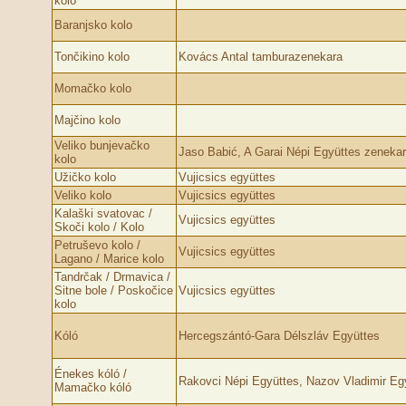
kolo
Baranjsko kolo
Tončikino kolo
Kovács Antal tamburazenekara
Momačko kolo
Majčino kolo
Veliko bunjevačko
Jaso Babić, A Garai Népi Együttes zeneka
kolo
Užičko kolo
Vujicsics együttes
Veliko kolo
Vujicsics együttes
Kalaški svatovac /
Vujicsics együttes
Skoči kolo / Kolo
Petruševo kolo /
Vujicsics együttes
Lagano / Marice kolo
Tandrčak / Drmavica /
Sitne bole / Poskočice
Vujicsics együttes
kolo
Kóló
Hercegszántó-Gara Délszláv Együttes
Énekes kóló /
Rakovci Népi Együttes, Nazov Vladimir Eg
Mamačko kóló