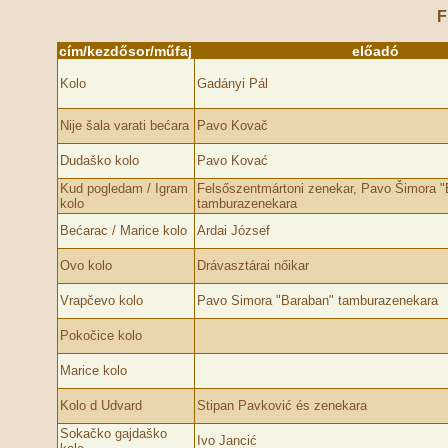
F
cím/kezdősor/műfaj
előadó
Kolo
Gadányi Pál
Nije šala varati bećara
Pavo Kovač
Dudaško kolo
Pavo Kovać
Kud pogledam / Igram
Felsőszentmártoni zenekar, Pavo Šimora "
kolo
tamburazenekara
Bećarac / Marice kolo
Ardai József
Ovo kolo
Drávasztárai nőikar
Vrapčevo kolo
Pavo Simora "Baraban" tamburazenekara
Pokočice kolo
Marice kolo
Kolo d Udvard
Stipan Pavković és zenekara
Sokačko gajdaško
Ivo Jancić