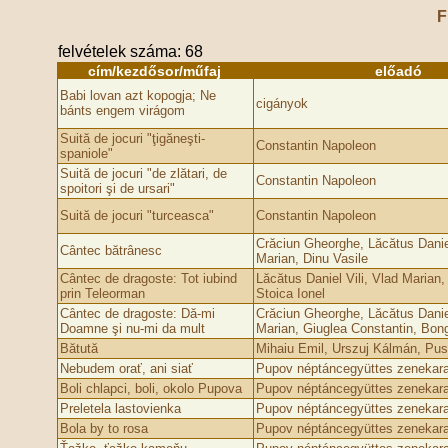
F
felvételek száma: 68
cím/kezdősor/műfaj
előadó
Babi lovan azt kopogja; Ne
cigányok
bánts engem virágom
Suită de jocuri "ţigăneşti-
Constantin Napoleon
spaniole"
Suită de jocuri "de zlătari, de
Constantin Napoleon
spoitori şi de ursari"
Suită de jocuri "turceasca"
Constantin Napoleon
Crăciun Gheorghe, Lăcătus Daniel
Cântec bătrânesc
Marian, Dinu Vasile
Cântec de dragoste: Tot iubind
Lăcătus Daniel Vili, Vlad Marian,
prin Teleorman
Stoica Ionel
Cântec de dragoste: Dă-mi
Crăciun Gheorghe, Lăcătus Daniel
Doamne şi nu-mi da mult
Marian, Giuglea Constantin, Bon
Bătută
Mihaiu Emil, Urszuj Kálmán, Pus
Nebudem orať, ani siať
Pupov néptáncegyüttes zenekara
Boli chlapci, boli, okolo Pupova
Pupov néptáncegyüttes zenekara
Preletela lastovienka
Pupov néptáncegyüttes zenekara
Bola by to rosa
Pupov néptáncegyüttes zenekara