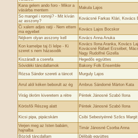
Kana gelem ando foro - Mikor a
Makula Lajos
vásárba mentem
So mangel i romnji? - Mit kíván
Kovácsné Farkas Klári, Kovács 
az asszony?
Či xalem adjes ratji - Nem ettem
Kovács Lajos Bocskor
ma egyebet
Néjkem olyan asszony kell
Kovács Anna Anuka
Kovács Ilona Aranka, Kovács La
Kon kamelpe taj či lelpe - Ki
Kovácsné Ráfael Erzsébet, Mács
szeret s nem házasodik
Nagy Rudolfné Gizella
Kiszáradt a cserefa
Hegedős együttes
Sóvidéki táncdallamok
Bakony Folk Ensemble
Rózsa Sándor szereti a táncot
Murguly Lajos
Arrul alól kéken beborult az ég
Ambrus Sándorné Márton Kata
Virág ökröm kiveretem a rétre
Péntek Jánosné Szabó Ilona
Körösfői Részeg alatt
Péntek Jánosné Szabó Ilona
Kicsi pipa, pipácskám
Csibi Sebestyénné Szőcs Margit
Verjen meg az Isten babám,
Timár Jánosné Csorba Anna
hajnalba
Bözödi táncdallam
Délibáb együttes