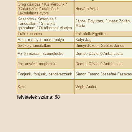
Öreg csárdás / Kis verbunk /
"Cuka szőke" csárdás /
Horváth Antal
Lakodalmas gyors
Keserves / Keserves /
Jánosi Együttes, Juhász Zoltán,
Táncdallam / Sír a kis
Márta
galambom / Októbernak elsején
Trák kopanica
Falkafolk Együttes
Anta, romnyej, mure roulya
Kalyi Jag
Székely táncdallam
Birinyi József, Szeles János
Az én rózsám személdöke
Demse Dávidné Antal Lucia
Jaj, anyám, meghalok
Demse Dávidné Antal Lucia
Fonjunk, fonjunk, bendérezzünk
Simon Ferenc Józsefné Fazakas 
Kolo
Végh, Andor
felvételek száma: 68