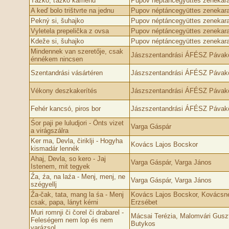
Ťažko, ťažko kameňu
Pupov néptáncegyüttes zenekara
A keď bolo trištvrte na jednu
Pupov néptáncegyüttes zenekara
Pekný si, šuhajko
Pupov néptáncegyüttes zenekara
Vyletela prepelička z ovsa
Pupov néptáncegyüttes zenekara
Kdeže si, šuhajko
Pupov néptáncegyüttes zenekara
Mindennek van szeretője, csak
Jászszentandrási ÁFÉSZ Pávak
énnékem nincsen
Szentandrási vásártéren
Jászszentandrási ÁFÉSZ Pávak
Vékony deszkakerítés
Jászszentandrási ÁFÉSZ Pávak
Fehér kancsó, piros bor
Jászszentandrási ÁFÉSZ Pávak
Śor paji pe luludjori - Önts vizet
Varga Gáspár
a virágszálra
Ker ma, Devla, čiriklji - Hogyha
Kovács Lajos Bocskor
kismadár lennék
Ahaj, Devla, so kero - Jaj
Varga Gáspár, Varga János
Istenem, mit tegyek
Źa, źa, na laźa - Menj, menj, ne
Varga Gáspár, Varga János
szégyellj
Źa-čak, tata, mang la śa - Menj
Kovács Lajos Bocskor, Kovácsné
csak, papa, lányt kérni
Erzsébet
Muri romnji či čorel či drabarel -
Mácsai Terézia, Malomvári Gusz
Feleségem nem lop és nem
Butykos
varázsol