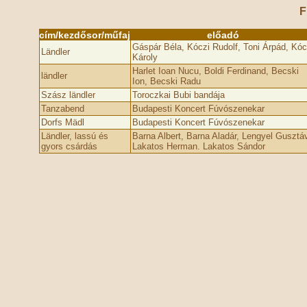
F
cím/kezdősor/műfaj
előadó
Gáspár Béla, Kóczi Rudolf, Toni Árpád, Kóc
Ländler
Károly
Harlet Ioan Nucu, Boldi Ferdinand, Becski
ländler
Ion, Becski Radu
Szász ländler
Toroczkai Bubi bandája
Tanzabend
Budapesti Koncert Fúvószenekar
Dorfs Mädl
Budapesti Koncert Fúvószenekar
Ländler, lassú és
Barna Albert, Barna Aladár, Lengyel Gusztáv
gyors csárdás
Lakatos Herman. Lakatos Sándor