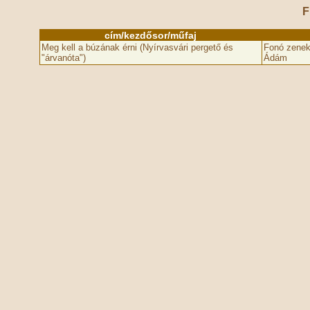
F
cím/kezdősor/műfaj
Meg kell a búzának érni (Nyírvasvári pergető és
Fonó zeneka
"árvanóta")
Ádám