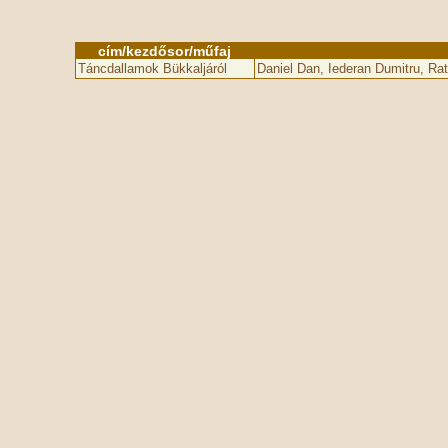
cím/kezdősor/műfaj
Táncdallamok Bükkaljáról
Daniel Dan, Iederan Dumitru, Ra