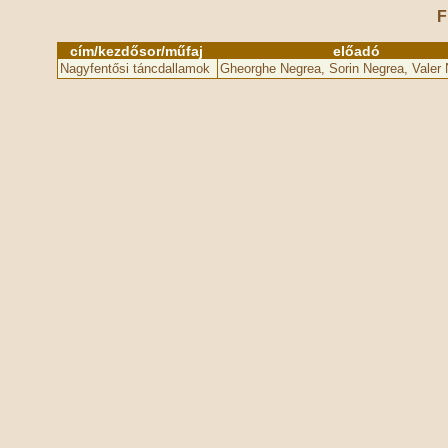
F
cím/kezdősor/műfaj
előadó
Nagyfentősi táncdallamok
Gheorghe Negrea, Sorin Negrea, Valer