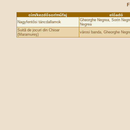
F
cím/kezdősor/műfaj
előadó
Gheorghe Negrea, Sorin Negre
Nagyfentősi táncdallamok
Negrea
Suită de jocuri din Chioar
városi banda, Gheorghe Negr
(Maramureş)